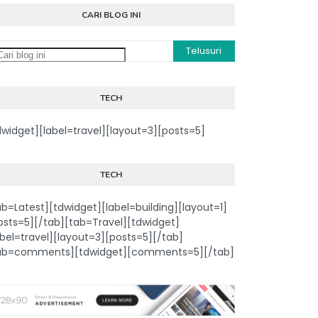
CARI BLOG INI
TECH
dwidget][label=travel][layout=3][posts=5]
TECH
ab=Latest][tdwidget][label=building][layout=1]
osts=5][/tab][tab=Travel][tdwidget]
abel=travel][layout=3][posts=5][/tab]
ab=comments][tdwidget][comments=5][/tab]