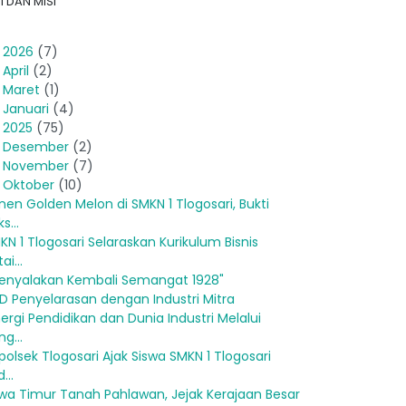
I DAN MISI
►
2026
(7)
►
April
(2)
►
Maret
(1)
►
Januari
(4)
2025
(75)
►
Desember
(2)
►
November
(7)
Oktober
(10)
nen Golden Melon di SMKN 1 Tlogosari, Bukti
s...
KN 1 Tlogosari Selaraskan Kurikulum Bisnis
ai...
enyalakan Kembali Semangat 1928"
D Penyelarasan dengan Industri Mitra
nergi Pendidikan dan Dunia Industri Melalui
g...
polsek Tlogosari Ajak Siswa SMKN 1 Tlogosari
...
wa Timur Tanah Pahlawan, Jejak Kerajaan Besar