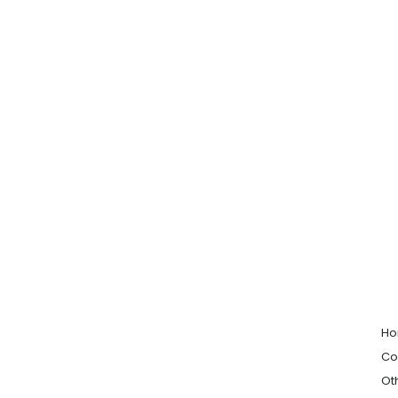
H
Co
Ot