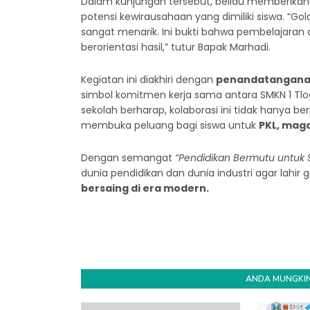
Dalam kunjungan tersebut, beliau memberika
potensi kewirausahaan yang dimiliki siswa. “Go
sangat menarik. Ini bukti bahwa pembelajaran d
berorientasi hasil,” tutur Bapak Marhadi.
Kegiatan ini diakhiri dengan
penandatanganan
simbol komitmen kerja sama antara SMKN 1 Tlo
sekolah berharap, kolaborasi ini tidak hanya be
membuka peluang bagi siswa untuk
PKL, maga
Dengan semangat
“Pendidikan Bermutu untuk
dunia pendidikan dan dunia industri agar lahi
bersaing di era modern.
ANDA MUNGKIN