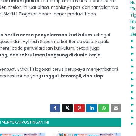
n
testimoni positif
terhadap kualitas hasil panen serta
Nu.
lden melon ini luar biasa, manisnya pas dan tampilannya
"B
i SMKN 1 Tlogosari benar-benar produktif dan
Ti
Lite
Ha
Jen
 berita acara penyelarasan kurikulum
sebagai
gosari dan Hyfresh Supermarket Bondowoso. Kepala
rhenti pada penyelarasan kurikulum, tetapi juga
ng, dan rekrutmen langsung di dunia kerja
.
 Semua”
, SMKN 1 Tlogosari terus berupaya menjembatani
r generasi muda yang
unggul, terampil, dan siap
 MENYUKAI POSTINGAN INI