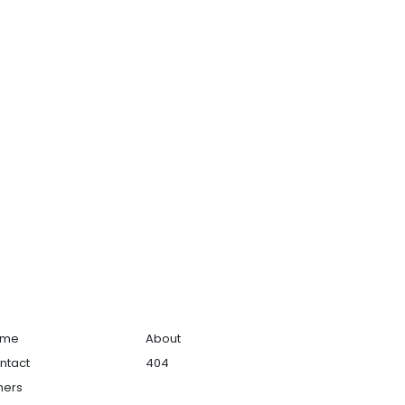
ome
About
ntact
404
hers