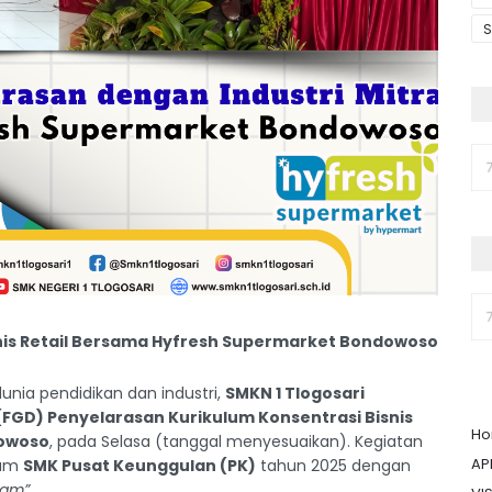
S
snis Retail Bersama Hyfresh Supermarket Bondowoso
nia pendidikan dan industri,
SMKN 1 Tlogosari
(FGD) Penyelarasan Kurikulum Konsentrasi Bisnis
H
owoso
, pada Selasa (tanggal menyesuaikan). Kegiatan
AP
ram
SMK Pusat Keunggulan (PK)
tahun 2025 dengan
lam”
.