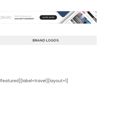
BRAND LOGOS
dfeatured][label=travel][layout=1]