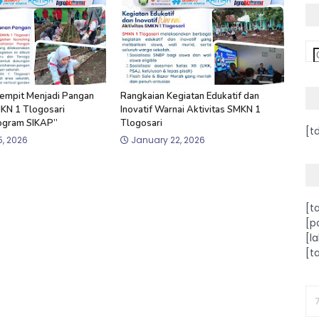
Sempit Menjadi Pangan
Rangkaian Kegiatan Edukatif dan
MKN 1 Tlogosari
Inovatif Warnai Aktivitas SMKN 1
ogram SIKAP”
Tlogosari
[t
, 2026
January 22, 2026
[t
[p
[l
[t