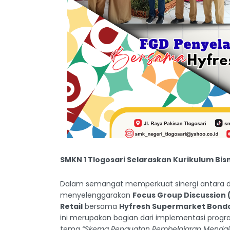
SMKN 1 Tlogosari Selaraskan Kurikulum Bi
Dalam semangat memperkuat sinergi antara du
menyelenggarakan
Focus Group Discussion 
Retail
bersama
Hyfresh Supermarket Bond
ini merupakan bagian dari implementasi prog
tema
“Skema Penguatan Pembelajaran Menda