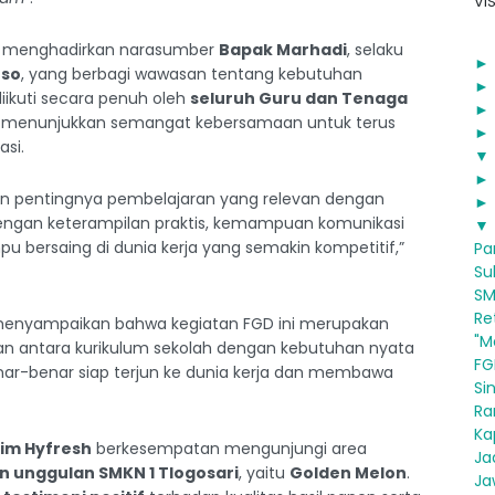
VIS
ut menghadirkan narasumber
Bapak Marhadi
, selaku
oso
, yang berbagi wawasan tentang kebutuhan
diikuti secara penuh oleh
seluruh Guru dan Tenaga
g menunjukkan semangat kebersamaan untuk terus
si.
▼
n pentingnya pembelajaran yang relevan dengan
 dengan keterampilan praktis, kemampuan komunikasi
▼
 bersaing di dunia kerja yang semakin kompetitif,”
Pa
Suk
SM
Ret
menyampaikan bahwa kegiatan FGD ini merupakan
"M
an antara kurikulum sekolah dengan kebutuhan nyata
FG
 benar-benar siap terjun ke dunia kerja dan membawa
Si
Ran
Ka
im Hyfresh
berkesempatan mengunjungi area
Jad
 unggulan SMKN 1 Tlogosari
, yaitu
Golden Melon
.
Ja