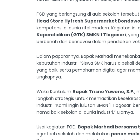
FGD yang berlangsung di aula sekolah terseb
Head Store Hyfresh Supermarket Bondow
kompetensi di dunia ritel modern. Kegiatan ini 
Kependidikan (GTK) SMKN 1 Tlogosari
, yan
berbenah dan berinovasi dalam pendidikan voka
Dalam paparannya, Bapak Marhadi menekanka
kebutuhan industri. “Siswa SMK harus dibekali
yang baik, serta pemahaman digital agar mampu
ungkapnya.
Waka Kurikulum
Bapak Trisno Yuwono, S.P.
, 
langkah strategis untuk memastikan keselaras
industri. “Kami ingin lulusan SMKN 1 Tlogosari
nama baik sekolah di dunia industri,” ujarnya.
Usai kegiatan FGD,
Bapak Marhadi bersama t
agrotech sekolah dan melakukan
panen melon