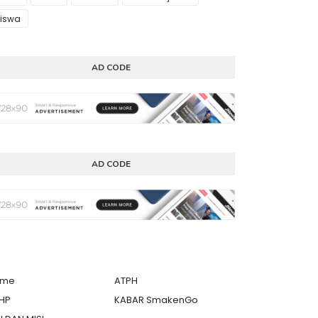
iswa
AD CODE
AD CODE
ome
ATPH
HP
KABAR SmakenGo