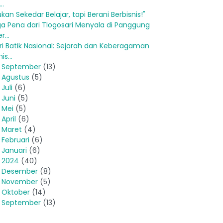
..
ukan Sekedar Belajar, tapi Berani Berbisnis!"
ga Pena dari Tlogosari Menyala di Panggung
r...
ri Batik Nasional: Sejarah dan Keberagaman
is...
►
September
(13)
►
Agustus
(5)
►
Juli
(6)
►
Juni
(5)
►
Mei
(5)
►
April
(6)
►
Maret
(4)
►
Februari
(6)
►
Januari
(6)
►
2024
(40)
►
Desember
(8)
►
November
(5)
►
Oktober
(14)
►
September
(13)