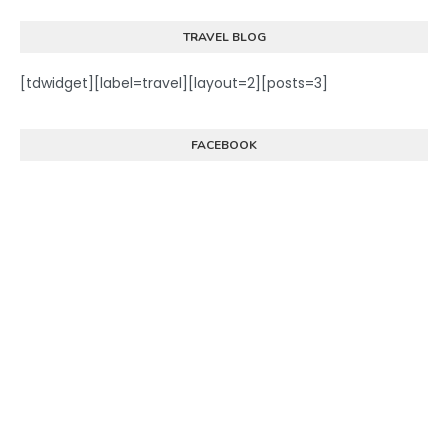
TRAVEL BLOG
[tdwidget][label=travel][layout=2][posts=3]
FACEBOOK