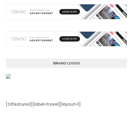
BRAND LOGOS
[tdfeatured][label=travel][layout=1]