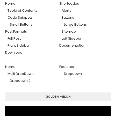
Home
Shortcodes
_Table of Contents
_Alerts
_Code Snippets
_Buttons
__Small Buttons
__Large Buttons
Post Formats
_Sitemap
_Full Post
_Left Sidebar
_Right Sidebar
Documentation
Download
Home
Features
_Multi DropDown
__Dropdown 1
__Dropdown 2
GOLDEN MELON