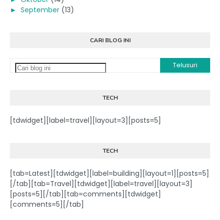
►
September
(13)
CARI BLOG INI
TECH
[tdwidget][label=travel][layout=3][posts=5]
TECH
[tab=Latest][tdwidget][label=building][layout=1][posts=5]
[/tab][tab=Travel][tdwidget][label=travel][layout=3]
[posts=5][/tab][tab=comments][tdwidget]
[comments=5][/tab]