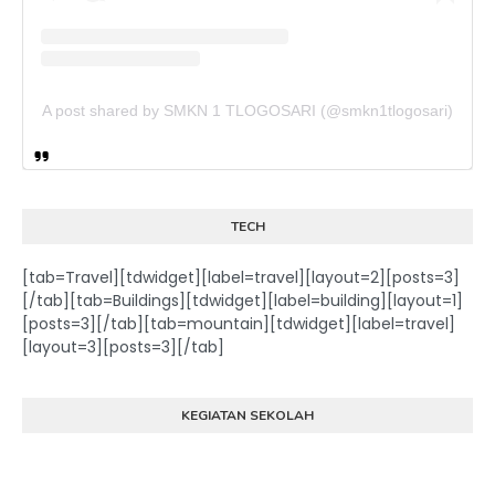
A post shared by SMKN 1 TLOGOSARI (@smkn1tlogosari)
TECH
[tab=Travel][tdwidget][label=travel][layout=2][posts=3]
[/tab][tab=Buildings][tdwidget][label=building][layout=1]
[posts=3][/tab][tab=mountain][tdwidget][label=travel]
[layout=3][posts=3][/tab]
KEGIATAN SEKOLAH