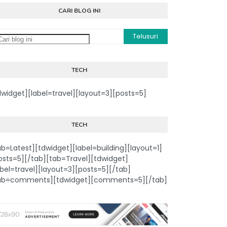
CARI BLOG INI
TECH
dwidget][label=travel][layout=3][posts=5]
TECH
ab=Latest][tdwidget][label=building][layout=1]
osts=5][/tab][tab=Travel][tdwidget]
abel=travel][layout=3][posts=5][/tab]
ab=comments][tdwidget][comments=5][/tab]