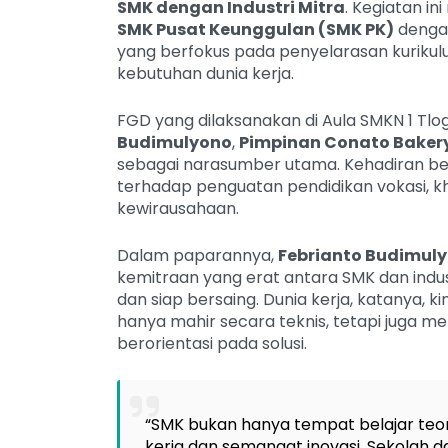
SMK dengan Industri Mitra
. Kegiatan i
SMK Pusat Keunggulan (SMK PK)
deng
yang berfokus pada penyelarasan kurikulu
kebutuhan dunia kerja.
FGD yang dilaksanakan di Aula SMKN 1 Tl
Budimulyono
,
Pimpinan Conato Bakery
sebagai narasumber utama. Kehadiran bel
terhadap penguatan pendidikan vokasi, khu
kewirausahaan.
Dalam paparannya,
Febrianto Budimul
kemitraan yang erat antara SMK dan indus
dan siap bersaing. Dunia kerja, katanya, 
hanya mahir secara teknis, tetapi juga memi
berorientasi pada solusi.
“SMK bukan hanya tempat belajar teo
kerja dan semangat inovasi. Sekolah da