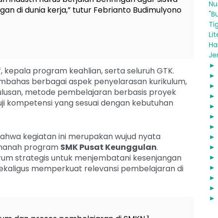
Nu.
n di dunia kerja,” tutur Febrianto Budimulyono
"B
Ti
Lite
Ha
Jen
if, kepala program keahlian, serta seluruh GTK.
 membahas berbagai aspek penyelarasan kurikulum,
l lulusan, metode pembelajaran berbasis proyek
i uji kompetensi yang sesuai dengan kebutuhan
ahwa kegiatan ini merupakan wujud nyata
amanah program
SMK Pusat Keunggulan
.
rum strategis untuk menjembatani kesenjangan
 sekaligus memperkuat relevansi pembelajaran di