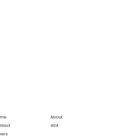
ome
About
ntact
404
hers