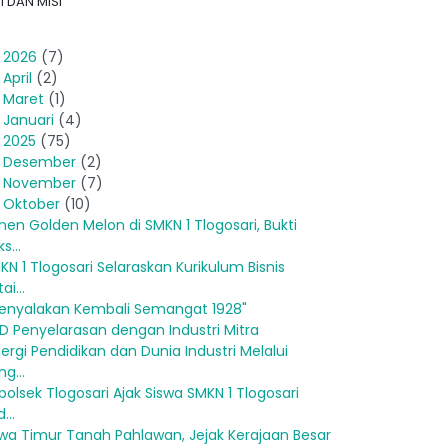
I DAN MISI
►
2026
(7)
►
April
(2)
►
Maret
(1)
►
Januari
(4)
2025
(75)
►
Desember
(2)
►
November
(7)
Oktober
(10)
nen Golden Melon di SMKN 1 Tlogosari, Bukti
s...
KN 1 Tlogosari Selaraskan Kurikulum Bisnis
ai...
enyalakan Kembali Semangat 1928"
D Penyelarasan dengan Industri Mitra
nergi Pendidikan dan Dunia Industri Melalui
g...
polsek Tlogosari Ajak Siswa SMKN 1 Tlogosari
...
wa Timur Tanah Pahlawan, Jejak Kerajaan Besar