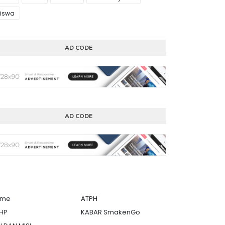
iswa
AD CODE
AD CODE
ome
ATPH
HP
KABAR SmakenGo