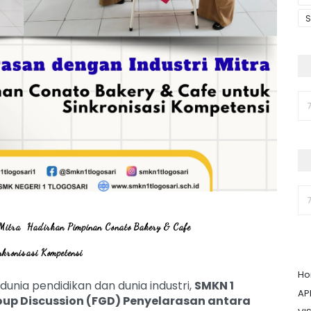
S
 Mitra Hadirkan Pimpinan Conato Bakery & Cafe
nkronisasi Kompetensi
H
nia pendidikan dan dunia industri,
SMKN 1
AP
oup Discussion (FGD) Penyelarasan antara