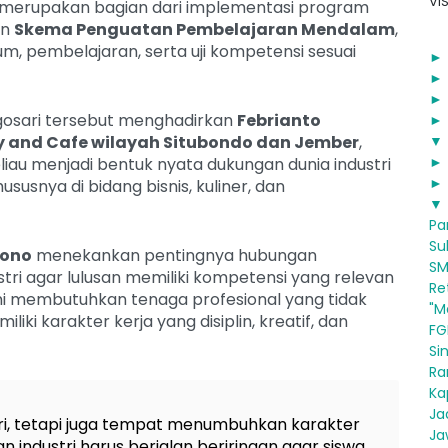
VIS
ni merupakan bagian dari implementasi program
an
Skema Penguatan Pembelajaran Mendalam
,
m, pembelajaran, serta uji kompetensi sesuai
ogosari tersebut menghadirkan
Febrianto
 and Cafe wilayah Situbondo dan Jember
,
▼
iau menjadi bentuk nyata dukungan dunia industri
susnya di bidang bisnis, kuliner, dan
▼
Pa
Suk
yono
menekankan pentingnya hubungan
SM
tri agar lulusan memiliki kompetensi yang relevan
Ret
kini membutuhkan tenaga profesional yang tidak
"M
liki karakter kerja yang disiplin, kreatif, dan
FG
Si
Ran
Ka
Jad
ri, tetapi juga tempat menumbuhkan karakter
Ja
n industri harus berjalan beriringan agar siswa