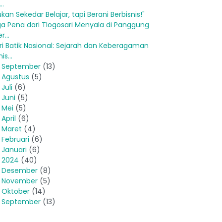
..
ukan Sekedar Belajar, tapi Berani Berbisnis!"
ga Pena dari Tlogosari Menyala di Panggung
r...
ri Batik Nasional: Sejarah dan Keberagaman
is...
►
September
(13)
►
Agustus
(5)
►
Juli
(6)
►
Juni
(5)
►
Mei
(5)
►
April
(6)
►
Maret
(4)
►
Februari
(6)
►
Januari
(6)
►
2024
(40)
►
Desember
(8)
►
November
(5)
►
Oktober
(14)
►
September
(13)