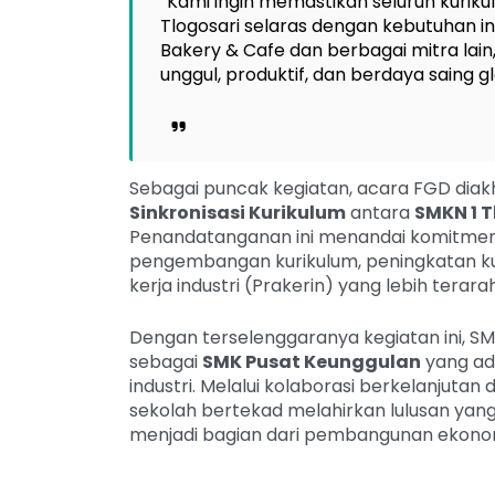
“Kami ingin memastikan seluruh kurik
Tlogosari selaras dengan kebutuhan in
Bakery & Cafe dan berbagai mitra lain,
unggul, produktif, dan berdaya saing gl
Sebagai puncak kegiatan, acara FGD diak
Sinkronisasi Kurikulum
antara
SMKN 1 T
Penandatanganan ini menandai komitmen
pengembangan kurikulum, peningkatan kua
kerja industri (Prakerin) yang lebih terara
Dengan terselenggaranya kegiatan ini, S
sebagai
SMK Pusat Keunggulan
yang ad
industri. Melalui kolaborasi berkelanjutan
sekolah bertekad melahirkan lulusan yang
menjadi bagian dari pembangunan ekonomi