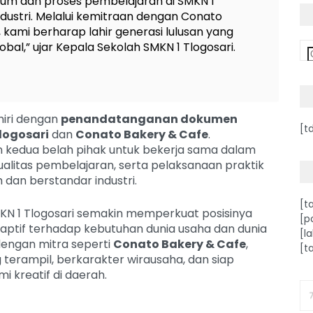
ulum dan proses pembelajaran di SMKN 1
dustri. Melalui kemitraan dengan Conato
 kami berharap lahir generasi lulusan yang
obal,” ujar Kepala Sekolah SMKN 1 Tlogosari.
hiri dengan
penandatanganan dokumen
[t
logosari
dan
Conato Bakery & Cafe
.
 kedua belah pihak untuk bekerja sama dalam
litas pembelajaran, serta pelaksanaan praktik
h dan berstandar industri.
[t
MKN 1 Tlogosari semakin memperkuat posisinya
[p
aptif terhadap kebutuhan dunia usaha dan dunia
[l
 dengan mitra seperti
Conato Bakery & Cafe
,
[t
 terampil, berkarakter wirausaha, dan siap
 kreatif di daerah.