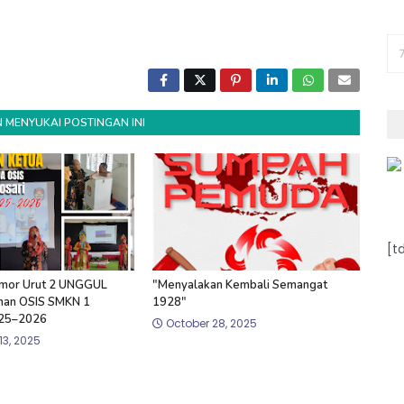
 MENYUKAI POSTINGAN INI
[t
mor Urut 2 UNGGUL
"Menyalakan Kembali Semangat
han OSIS SMKN 1
1928"
025–2026
October 28, 2025
3, 2025