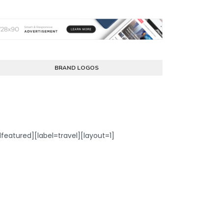
BRAND LOGOS
dfeatured][label=travel][layout=1]