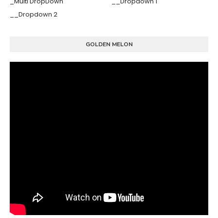
_Multi DropDown
__Dropdown 1
__Dropdown 2
GOLDEN MELON