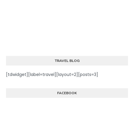
TRAVEL BLOG
[tdwidget][label=travel][layout=2][posts=3]
FACEBOOK