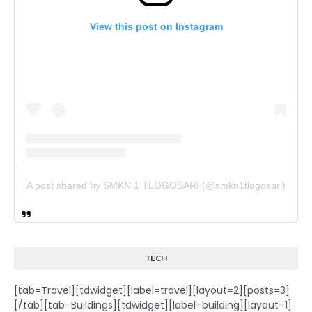
View this post on Instagram
A post shared by SMKN 1 TLOGOSARI (@smkn1tlogosari)
TECH
[tab=Travel][tdwidget][label=travel][layout=2][posts=3]
[/tab][tab=Buildings][tdwidget][label=building][layout=1]