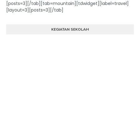
[posts=3][/tab][tab=mountain][tdwidget][label=travel]
[layout=3][posts=3][/tab]
KEGIATAN SEKOLAH