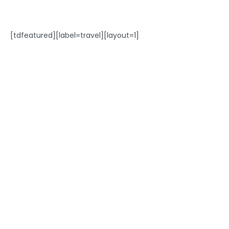
[tdfeatured][label=travel][layout=1]