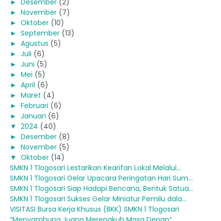
►
Desember
(2)
►
November
(7)
►
Oktober
(10)
►
September
(13)
►
Agustus
(5)
►
Juli
(6)
►
Juni
(5)
►
Mei
(5)
►
April
(6)
►
Maret
(4)
►
Februari
(6)
►
Januari
(6)
▼
2024
(40)
►
Desember
(8)
►
November
(5)
▼
Oktober
(14)
SMKN 1 Tlogosari Lestarikan Kearifan Lokal Melalui...
SMKN 1 Tlogosari Gelar Upacara Peringatan Hari Sum...
SMKN 1 Tlogosari Siap Hadapi Bencana, Bentuk Satua...
SMKN 1 Tlogosari Sukses Gelar Miniatur Pemilu dala...
VISITASI Bursa Kerja Khusus (BKK) SMKN 1 Tlogosari
“Menyambung Juang Merengkuh Masa Depan”