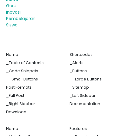
Guru
Inovasi
Pembelajaran
Siswa
Home
Shortcodes
_Table of Contents
_Alerts
_Code Snippets
_Buttons
__Small Buttons
__Large Buttons
Post Formats
_Sitemap
_Full Post
_Left Sidebar
_Right Sidebar
Documentation
Download
Home
Features