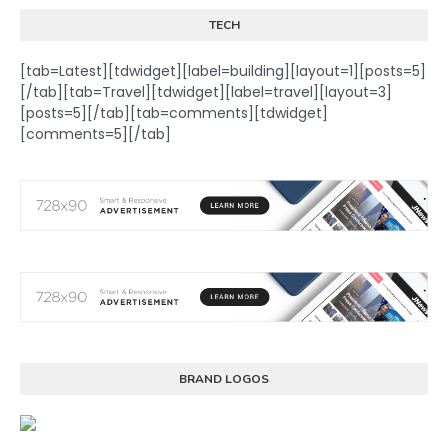
TECH
[tab=Latest][tdwidget][label=building][layout=1][posts=5]
[/tab][tab=Travel][tdwidget][label=travel][layout=3]
[posts=5][/tab][tab=comments][tdwidget]
[comments=5][/tab]
BRAND LOGOS