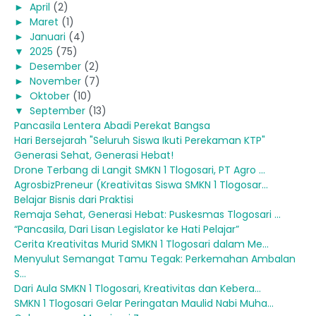
►
April
(2)
►
Maret
(1)
►
Januari
(4)
▼
2025
(75)
►
Desember
(2)
►
November
(7)
►
Oktober
(10)
▼
September
(13)
Pancasila Lentera Abadi Perekat Bangsa
Hari Bersejarah "Seluruh Siswa Ikuti Perekaman KTP"
Generasi Sehat, Generasi Hebat!
Drone Terbang di Langit SMKN 1 Tlogosari, PT Agro ...
AgrosbizPreneur (Kreativitas Siswa SMKN 1 Tlogosar...
Belajar Bisnis dari Praktisi
Remaja Sehat, Generasi Hebat: Puskesmas Tlogosari ...
“Pancasila, Dari Lisan Legislator ke Hati Pelajar”
Cerita Kreativitas Murid SMKN 1 Tlogosari dalam Me...
Menyulut Semangat Tamu Tegak: Perkemahan Ambalan
S...
Dari Aula SMKN 1 Tlogosari, Kreativitas dan Kebera...
SMKN 1 Tlogosari Gelar Peringatan Maulid Nabi Muha...