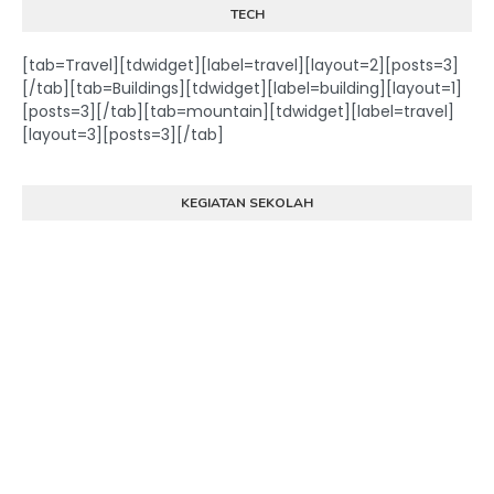
TECH
[tab=Travel][tdwidget][label=travel][layout=2][posts=3]
[/tab][tab=Buildings][tdwidget][label=building][layout=1]
[posts=3][/tab][tab=mountain][tdwidget][label=travel]
[layout=3][posts=3][/tab]
KEGIATAN SEKOLAH