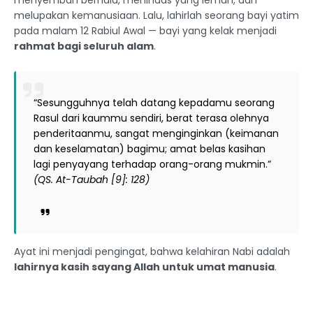
menyembah berhala, menindas yang lemah, dan
melupakan kemanusiaan. Lalu, lahirlah seorang bayi yatim
pada malam 12 Rabiul Awal — bayi yang kelak menjadi
rahmat bagi seluruh alam
.
“Sesungguhnya telah datang kepadamu seorang
Rasul dari kaummu sendiri, berat terasa olehnya
penderitaanmu, sangat menginginkan (keimanan
dan keselamatan) bagimu; amat belas kasihan
lagi penyayang terhadap orang-orang mukmin.”
(QS. At-Taubah [9]: 128)
Ayat ini menjadi pengingat, bahwa kelahiran Nabi adalah
lahirnya kasih sayang Allah untuk umat manusia
.