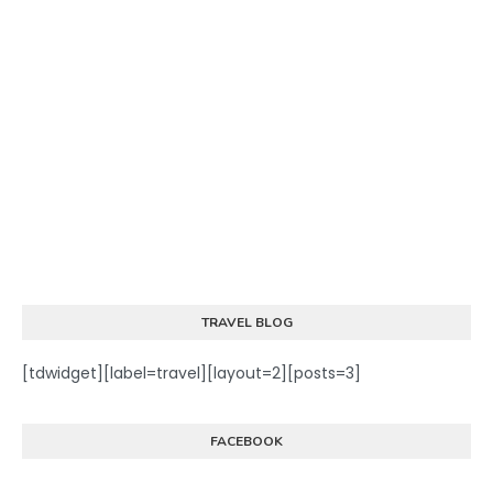
TRAVEL BLOG
[tdwidget][label=travel][layout=2][posts=3]
FACEBOOK