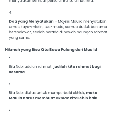
menyalakan kembali pelita cinta itu di hati kita.
Doa yang Menyatukan
– Majelis Maulid menyatukan
umat; kaya-miskin, tua-muda, semua duduk bersama
bershalawat, seolah berada di bawah naungan rahmat
yang sama.
H
ikmah yang Bisa Kita Bawa Pulang dari Maulid
Bila Nabi adalah rahmat,
jadilah kita rahmat bagi
sesama
.
Bila Nabi diutus untuk memperbaiki akhlak,
maka
Maulid harus membuat akhlak kita lebih baik
.