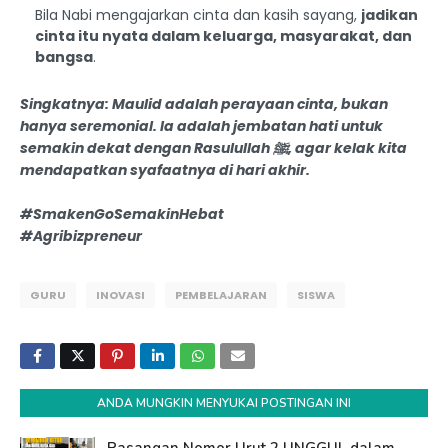
Bila Nabi mengajarkan cinta dan kasih sayang,
jadikan
cinta itu nyata dalam keluarga, masyarakat, dan
bangsa
.
S
ingkatnya:
Maulid adalah
perayaan cinta
, bukan
hanya seremonial. Ia adalah
jembatan hati
untuk
semakin dekat dengan Rasulullah ﷺ, agar kelak kita
mendapatkan syafaatnya di hari akhir.
#SmakenGoSemakinHebat
#Agribizpreneur
GURU
INOVASI
PEMBELAJARAN
SISWA
ANDA MUNGKIN MENYUKAI POSTINGAN INI