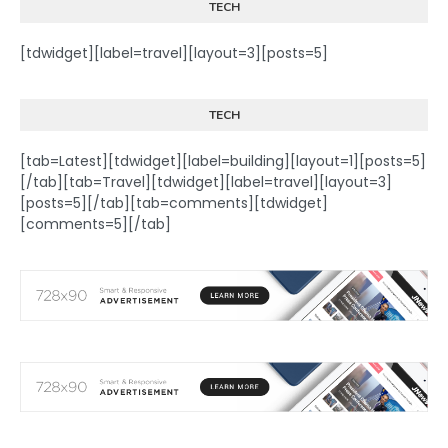
TECH
[tdwidget][label=travel][layout=3][posts=5]
TECH
[tab=Latest][tdwidget][label=building][layout=1][posts=5]
[/tab][tab=Travel][tdwidget][label=travel][layout=3]
[posts=5][/tab][tab=comments][tdwidget]
[comments=5][/tab]