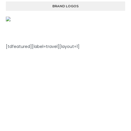
BRAND LOGOS
[tdfeatured][label=travel][layout=1]