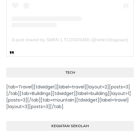
A post shared by SMKN 1 TLOGOSARI (@smkn1tlogosari)
TECH
[tab=Travel][tdwidget][label=travel][layout=2][posts=3]
[/tab][tab=Buildings][tdwidget][label=building][layout=1]
[posts=3][/tab][tab=mountain][tdwidget][label=travel]
[layout=3][posts=3][/tab]
KEGIATAN SEKOLAH