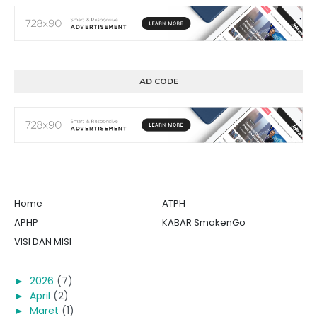
AD CODE
Home
ATPH
APHP
KABAR SmakenGo
VISI DAN MISI
►
2026
(7)
►
April
(2)
►
Maret
(1)