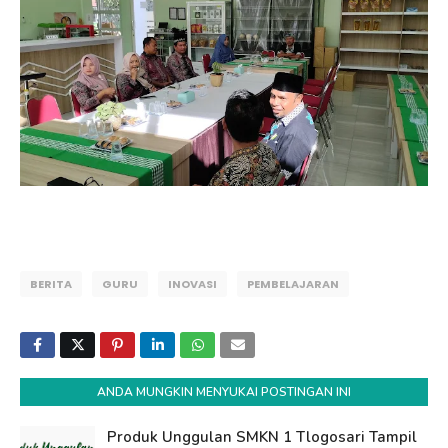
BERITA
GURU
INOVASI
PEMBELAJARAN
ANDA MUNGKIN MENYUKAI POSTINGAN INI
Produk Unggulan SMKN 1 Tlogosari Tampil