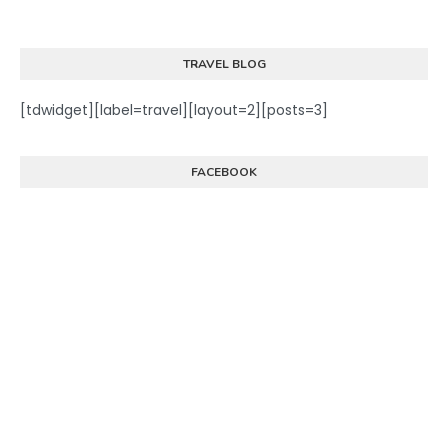
TRAVEL BLOG
[tdwidget][label=travel][layout=2][posts=3]
FACEBOOK