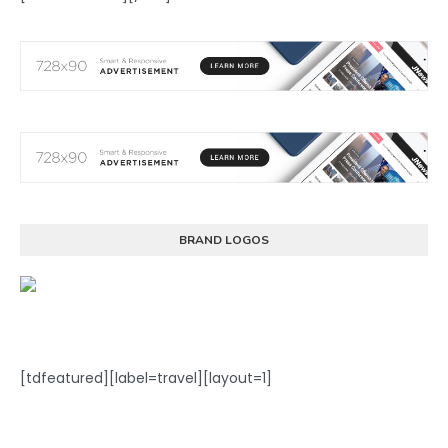
BRAND LOGOS
[tdfeatured][label=travel][layout=1]