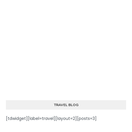
TRAVEL BLOG
[tdwidget][label=travel][layout=2][posts=3]