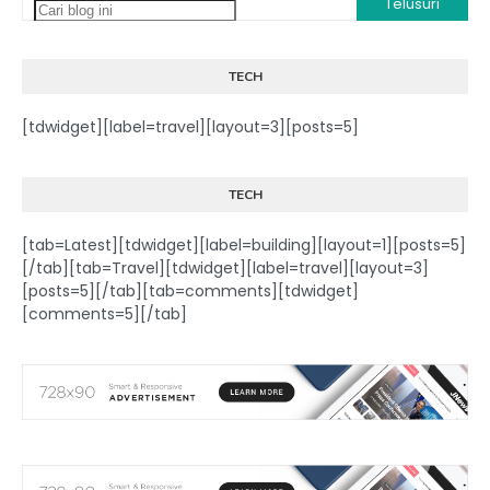
TECH
[tdwidget][label=travel][layout=3][posts=5]
TECH
[tab=Latest][tdwidget][label=building][layout=1][posts=5]
[/tab][tab=Travel][tdwidget][label=travel][layout=3]
[posts=5][/tab][tab=comments][tdwidget]
[comments=5][/tab]