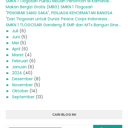
SMKN 1 Tlogosari Pukau Ribuan Penonton di Karnaval...
Makan Bergizi Gratis (MBG) SMKN 1 Tlogosari
"PENGIBAR SANG SAKA", PENJAGA KEHORMATAN BANGSA
"Dari Tlogosari untuk Dunia: Peace Corps Indonesia...
SMKN 1 TLOGOSARI Gandeng 8 SMP dan MTs Bangun Sine...
►
Juli
(6)
►
Juni
(5)
►
Mei
(5)
►
April
(6)
►
Maret
(4)
►
Februari
(6)
►
Januari
(6)
►
2024
(40)
►
Desember
(8)
►
November
(5)
►
Oktober
(14)
►
September
(13)
CARI BLOG INI