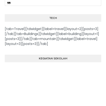
TECH
[tab=Travel][tdwidget][label=travel][layout=2][posts=3]
[/tab][tab=Buildings][tdwidget][label=building][layout=1]
[posts=3][/tab][tab=mountain][tdwidget][label=travel]
[layout=3][posts=3][/tab]
KEGIATAN SEKOLAH