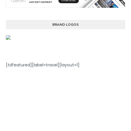
BRAND LOGOS
[tdfeatured][label=travel][layout=1]