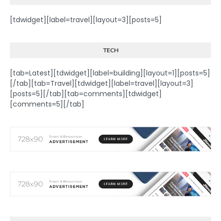
[tdwidget][label=travel][layout=3][posts=5]
TECH
[tab=Latest][tdwidget][label=building][layout=1][posts=5]
[/tab][tab=Travel][tdwidget][label=travel][layout=3]
[posts=5][/tab][tab=comments][tdwidget]
[comments=5][/tab]