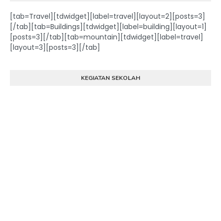
[tab=Travel][tdwidget][label=travel][layout=2][posts=3]
[/tab][tab=Buildings][tdwidget][label=building][layout=1]
[posts=3][/tab][tab=mountain][tdwidget][label=travel]
[layout=3][posts=3][/tab]
KEGIATAN SEKOLAH