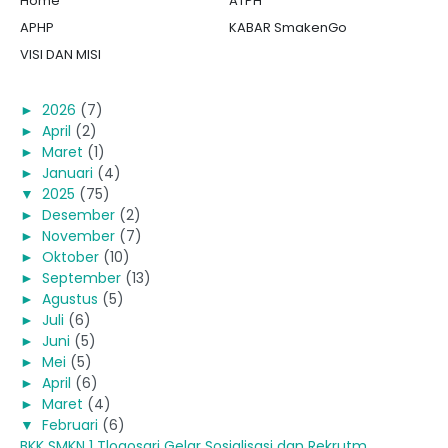
Home
ATPH
APHP
KABAR SmakenGo
VISI DAN MISI
►
2026
(7)
►
April
(2)
►
Maret
(1)
►
Januari
(4)
▼
2025
(75)
►
Desember
(2)
►
November
(7)
►
Oktober
(10)
►
September
(13)
►
Agustus
(5)
►
Juli
(6)
►
Juni
(5)
►
Mei
(5)
►
April
(6)
►
Maret
(4)
▼
Februari
(6)
BKK SMKN 1 Tlogosari Gelar Sosialisasi dan Rekrutm...