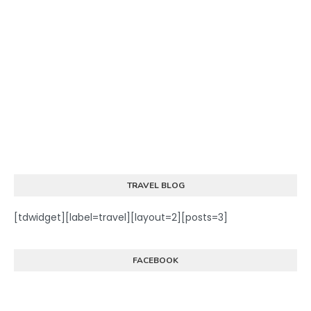
TRAVEL BLOG
[tdwidget][label=travel][layout=2][posts=3]
FACEBOOK