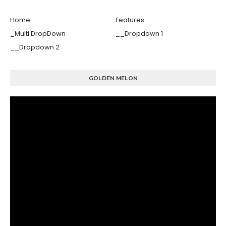
Home
Features
_Multi DropDown
__Dropdown 1
__Dropdown 2
GOLDEN MELON