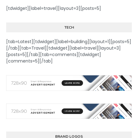
[tdwidget][label=travel][layout=3][posts=5]
TECH
[tab=Latest][tdwidget][label=building][layout=1][posts=5]
[/tab][tab=Travel][tdwidget][label=travel][layout=3]
[posts=5][/tab][tab=comments][tdwidget]
[comments=5][/tab]
BRAND LOGOS