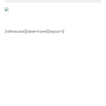
[tdfeatured][label=travel][layout=1]