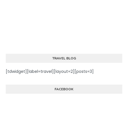
TRAVEL BLOG
[tdwidget][label=travel][layout=2][posts=3]
FACEBOOK