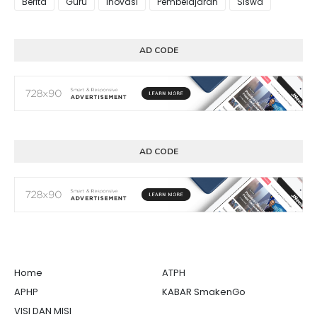
Berita
Guru
Inovasi
Pembelajaran
Siswa
AD CODE
AD CODE
Home
ATPH
APHP
KABAR SmakenGo
VISI DAN MISI