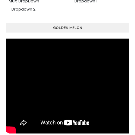
_Multi DropDown
__Dropdown 1
__Dropdown 2
GOLDEN MELON