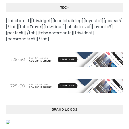
TECH
[tab=Latest][tdwidget][label=building][layout=1][posts=5]
[/tab][tab=Travel][tdwidget][label=travel][layout=3]
[posts=5][/tab][tab=comments][tdwidget]
[comments=5][/tab]
BRAND LOGOS