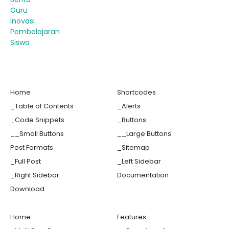
Guru
Inovasi
Pembelajaran
Siswa
Home
Shortcodes
_Table of Contents
_Alerts
_Code Snippets
_Buttons
__Small Buttons
__Large Buttons
Post Formats
_Sitemap
_Full Post
_Left Sidebar
_Right Sidebar
Documentation
Download
Home
Features