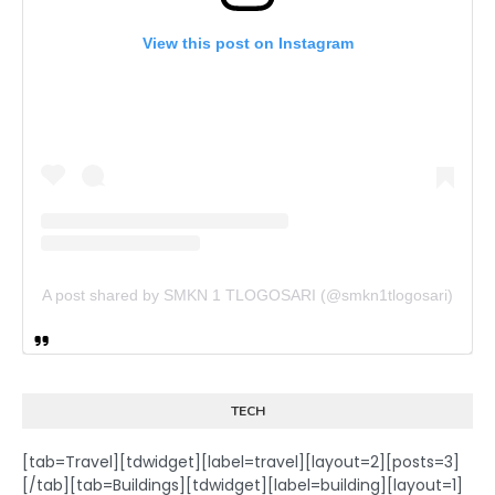
View this post on Instagram
A post shared by SMKN 1 TLOGOSARI (@smkn1tlogosari)
TECH
[tab=Travel][tdwidget][label=travel][layout=2][posts=3]
[/tab][tab=Buildings][tdwidget][label=building][layout=1]