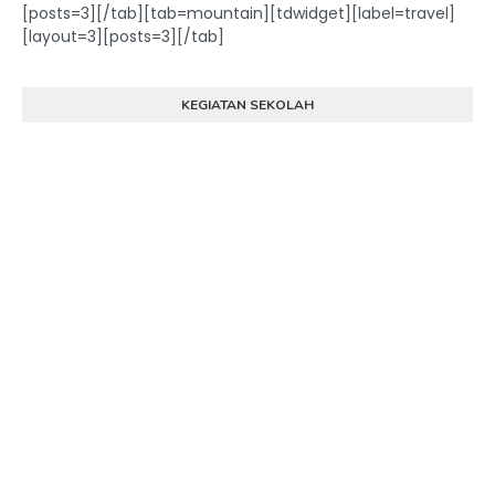
[posts=3][/tab][tab=mountain][tdwidget][label=travel]
[layout=3][posts=3][/tab]
KEGIATAN SEKOLAH