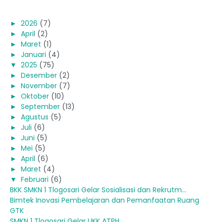
►
2026
(7)
►
April
(2)
►
Maret
(1)
►
Januari
(4)
▼
2025
(75)
►
Desember
(2)
►
November
(7)
►
Oktober
(10)
►
September
(13)
►
Agustus
(5)
►
Juli
(6)
►
Juni
(5)
►
Mei
(5)
►
April
(6)
►
Maret
(4)
▼
Februari
(6)
BKK SMKN 1 Tlogosari Gelar Sosialisasi dan Rekrutm...
Bimtek Inovasi Pembelajaran dan Pemanfaatan Ruang
GTK
SMKN 1 Tlogosari Gelar UKK ATPH