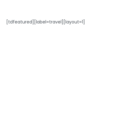
[tdfeatured][label=travel][layout=1]