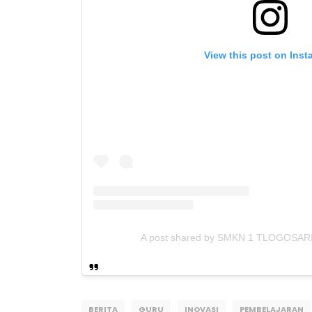
View this post on Ins
A post shared by SMKN 1 TLOGOSARI
BERITA
GURU
INOVASI
PEMBELAJARAN