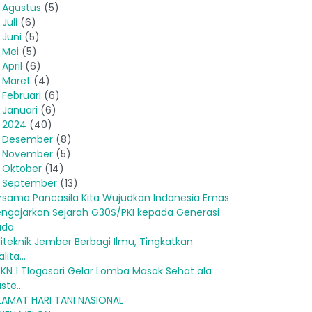
►
Agustus
(5)
►
Juli
(6)
►
Juni
(5)
►
Mei
(5)
►
April
(6)
►
Maret
(4)
►
Februari
(6)
►
Januari
(6)
2024
(40)
►
Desember
(8)
►
November
(5)
►
Oktober
(14)
September
(13)
rsama Pancasila Kita Wujudkan Indonesia Emas
ngajarkan Sejarah G30S/PKI kepada Generasi
uda
liteknik Jember Berbagi Ilmu, Tingkatkan
lita...
KN 1 Tlogosari Gelar Lomba Masak Sehat ala
ste...
LAMAT HARI TANI NASIONAL