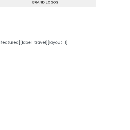
BRAND LOGOS
dfeatured][label=travel][layout=1]