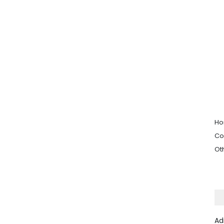
H
Co
Ot
Ad