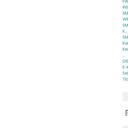
PA
IN
SM
WI
SM
K...
SM
Kar
Ke
...
DI
E-K
Se
Tl