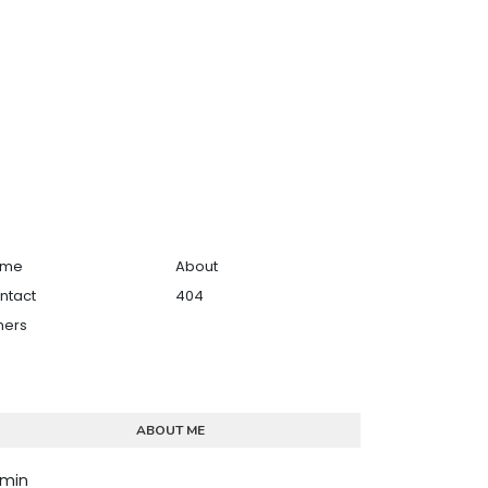
ome
About
ntact
404
hers
ABOUT ME
min