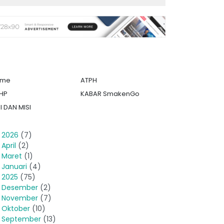
ome
ATPH
HP
KABAR SmakenGo
I DAN MISI
►
2026
(7)
►
April
(2)
►
Maret
(1)
►
Januari
(4)
►
2025
(75)
►
Desember
(2)
►
November
(7)
►
Oktober
(10)
►
September
(13)