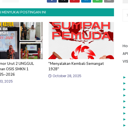
 MENYUKAI POSTINGAN INI
H
AP
VIS
mor Urut 2 UNGGUL
"Menyalakan Kembali Semangat
han OSIS SMKN 1
1928"
025–2026
October 28, 2025
3, 2025