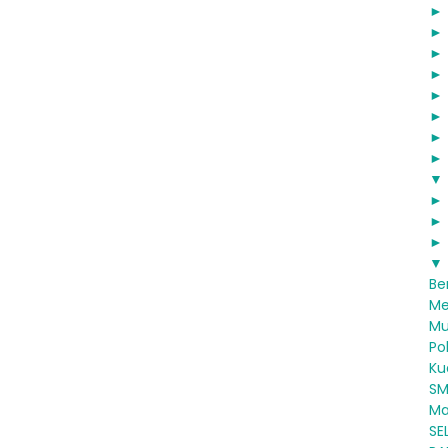
▼
▼
Be
Me
M
Po
Kua
SM
Ma
SE