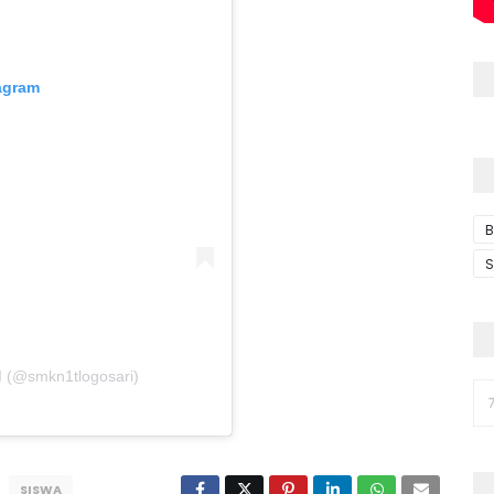
tagram
B
S
 (@smkn1tlogosari)
SISWA