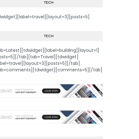
TECH
dwidget][label=travel][layout=3][posts=5]
TECH
ab=Latest][tdwidget][label=building][layout=1]
osts=5][/tab][tab=Travel][tdwidget]
abel=travel][layout=3][posts=5][/tab]
ab=comments][tdwidget][comments=5][/tab]