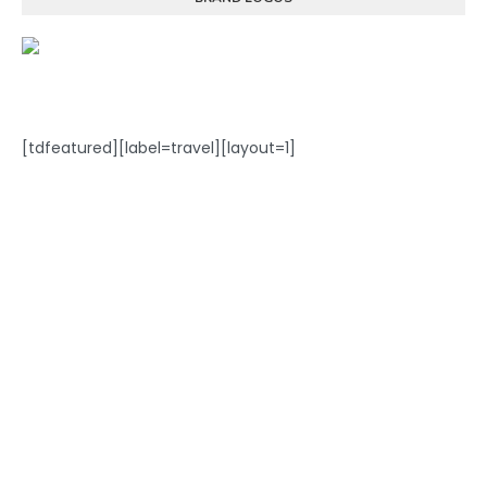
[tdfeatured][label=travel][layout=1]