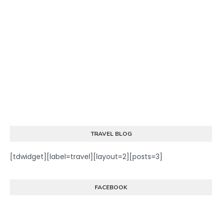
TRAVEL BLOG
[tdwidget][label=travel][layout=2][posts=3]
FACEBOOK