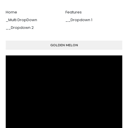
Home
Features
_Multi DropDown
__Dropdown 1
__Dropdown 2
GOLDEN MELON