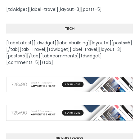
[tdwidget][label=travel][layout=3][posts=5]
TECH
[tab=Latest][tdwidget][label=building][layout=1][posts=5]
[/tab][tab=Travel][tdwidget][label=travel][layout=3]
[posts=5][/tab][tab=comments][tdwidget]
[comments=5][/tab]
BRAND LOGOS