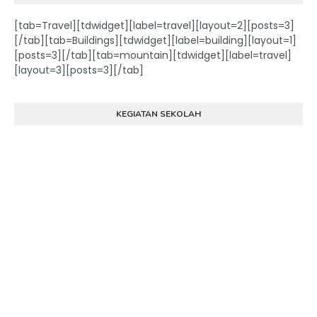
[tab=Travel][tdwidget][label=travel][layout=2][posts=3]
[/tab][tab=Buildings][tdwidget][label=building][layout=1]
[posts=3][/tab][tab=mountain][tdwidget][label=travel]
[layout=3][posts=3][/tab]
KEGIATAN SEKOLAH