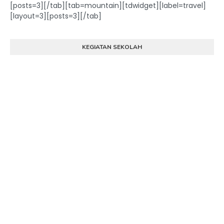
[posts=3][/tab][tab=mountain][tdwidget][label=travel]
[layout=3][posts=3][/tab]
KEGIATAN SEKOLAH