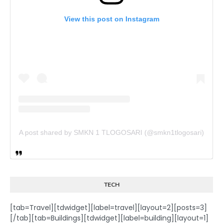
View this post on Instagram
A post shared by SMKN 1 TLOGOSARI (@smkn1tlogosari)
TECH
[tab=Travel][tdwidget][label=travel][layout=2][posts=3]
[/tab][tab=Buildings][tdwidget][label=building][layout=1]