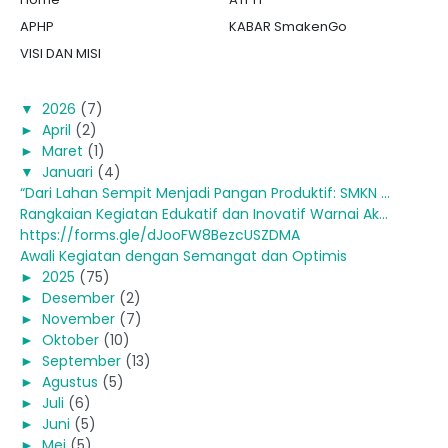
APHP
KABAR SmakenGo
VISI DAN MISI
▼
2026
(7)
►
April
(2)
►
Maret
(1)
▼
Januari
(4)
“Dari Lahan Sempit Menjadi Pangan Produktif: SMKN ...
Rangkaian Kegiatan Edukatif dan Inovatif Warnai Ak...
https://forms.gle/dJooFW8BezcUSZDMA
Awali Kegiatan dengan Semangat dan Optimis
►
2025
(75)
►
Desember
(2)
►
November
(7)
►
Oktober
(10)
►
September
(13)
►
Agustus
(5)
►
Juli
(6)
►
Juni
(5)
►
Mei
(5)