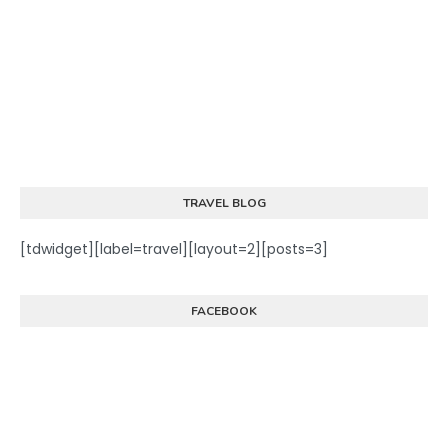
TRAVEL BLOG
[tdwidget][label=travel][layout=2][posts=3]
FACEBOOK