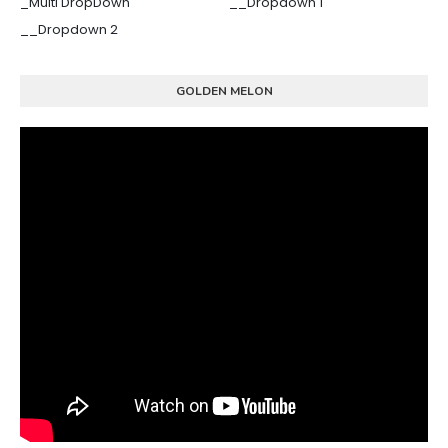
_Multi DropDown
__Dropdown 1
__Dropdown 2
GOLDEN MELON