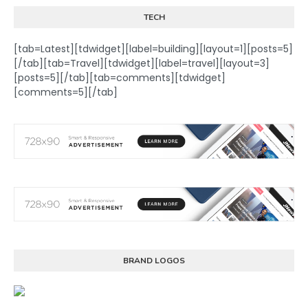
TECH
[tab=Latest][tdwidget][label=building][layout=1][posts=5]
[/tab][tab=Travel][tdwidget][label=travel][layout=3]
[posts=5][/tab][tab=comments][tdwidget]
[comments=5][/tab]
BRAND LOGOS