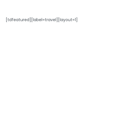
[tdfeatured][label=travel][layout=1]