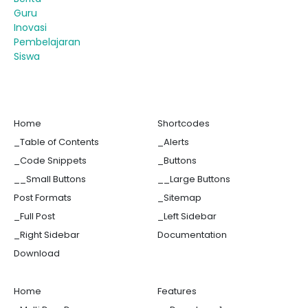
Guru
Inovasi
Pembelajaran
Siswa
Home
Shortcodes
_Table of Contents
_Alerts
_Code Snippets
_Buttons
__Small Buttons
__Large Buttons
Post Formats
_Sitemap
_Full Post
_Left Sidebar
_Right Sidebar
Documentation
Download
Home
Features