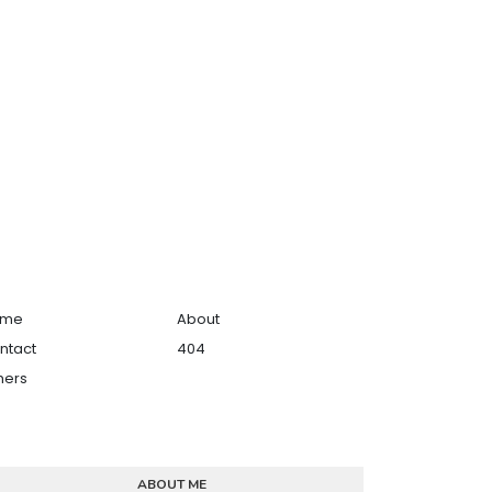
ome
About
ntact
404
hers
ABOUT ME