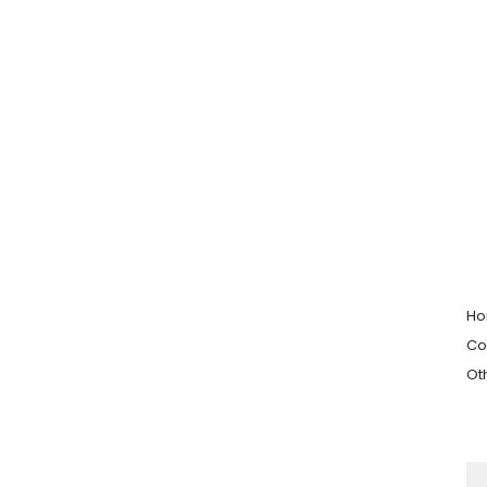
H
Co
Ot