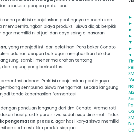
VIS
unia industri pangan profesional.
di mana praktisi menjelaskan pentingnya menentukan
ta memperhitungkan biaya produksi. Siswa diajak berpikir
agar memiliki nilai jual dan daya saing di pasaran.
▼
nan
, yang menjadi inti dari pelatihan. Para baker Conato
ni adonan dengan baik agar menghasilkan tekstur
▼
 langsung, sambil menerima arahan tentang
Ti
 dan tepung yang berkualitas.
Pe
SM
“Gu
ermentasi adonan. Praktisi menjelaskan pentingnya
Na
ngembang sempurna. Siswa mengamati secara langsung
Ak
adi tanda keberhasilan fermentasi.
Sa
Pa
 dengan panduan langsung dari tim Conato. Aroma roti
OSI
n hasil praktik para siswa sudah siap dinikmati. Tidak
SM
ik pengemasan produk
, agar hasil karya siswa memiliki
De.
han serta estetika produk siap jual.
Co