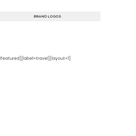
BRAND LOGOS
dfeatured][label=travel][layout=1]