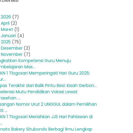
I DAN MISI
►
2026
(7)
►
April
(2)
►
Maret
(1)
►
Januari
(4)
2025
(75)
►
Desember
(2)
November
(7)
ngkatkan Kompetensi Guru Menuju
mbelajaran Mas...
KN 1 Tlogosari Memperingati Hari Guru 2025:
r...
pas Terakhir dari Balik Pintu Besi: Kisah Gerbon...
selerasi Mutu Pendidikan Vokasi Lewat
rasehan ...
sangan Nomor Urut 2 UNGGUL dalam Pemilihan
S ...
KN 1 Tlogosari Meriahkan JJS Hari Pahlawan di
..
nato Bakery Situbondo Berbagi Ilmu Lengkap