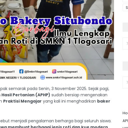
S
pak semarak pada Senin, 3 November 2025. Sejak pagi,
 Hasil Pertanian (APHP)
sudah bersiap mengenakan
an
Praktisi Mengajar
yang kali ini menghadirkan
baker
H
AP
tersebut menjadi pengalaman berharga bagi seluruh siswa.
iswa membuat berbagai jenis roti dan kue modern
,