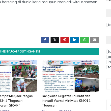
ap bersaing di dunia kerja maupun menjadi wirausahawan
[t
[t
 MENYUKAI POSTINGAN INI
[p
[l
[t
Sempit Menjadi Pangan
Rangkaian Kegiatan Edukatif dan
MKN 1 Tlogosari
Inovatif Warnai Aktivitas SMKN 1
ogram SIKAP”
Tlogosari