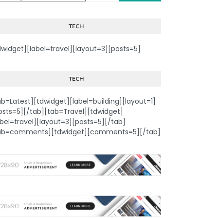
TECH
dwidget][label=travel][layout=3][posts=5]
TECH
ab=Latest][tdwidget][label=building][layout=1]
osts=5][/tab][tab=Travel][tdwidget]
abel=travel][layout=3][posts=5][/tab]
ab=comments][tdwidget][comments=5][/tab]