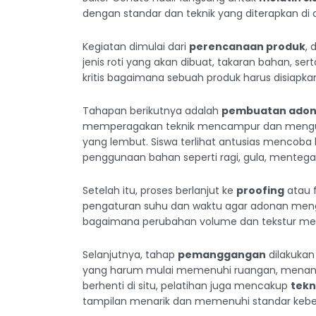
dengan standar dan teknik yang diterapkan di d
Kegiatan dimulai dari
perencanaan produk
, 
jenis roti yang akan dibuat, takaran bahan, ser
kritis bagaimana sebuah produk harus disiapkan 
Tahapan berikutnya adalah
pembuatan ado
memperagakan teknik mencampur dan mengule
yang lembut. Siswa terlihat antusias mencoba
penggunaan bahan seperti ragi, gula, mentega,
Setelah itu, proses berlanjut ke
proofing
atau f
pengaturan suhu dan waktu agar adonan me
bagaimana perubahan volume dan tekstur menj
Selanjutnya, tahap
pemanggangan
dilakukan
yang harum mulai memenuhi ruangan, menandaka
berhenti di situ, pelatihan juga mencakup
tekn
tampilan menarik dan memenuhi standar kebersi