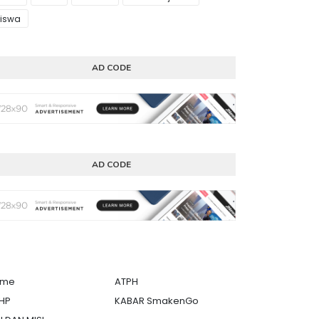
iswa
AD CODE
AD CODE
ome
ATPH
HP
KABAR SmakenGo