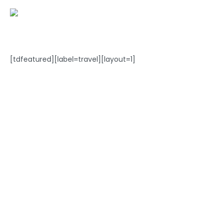
[tdfeatured][label=travel][layout=1]