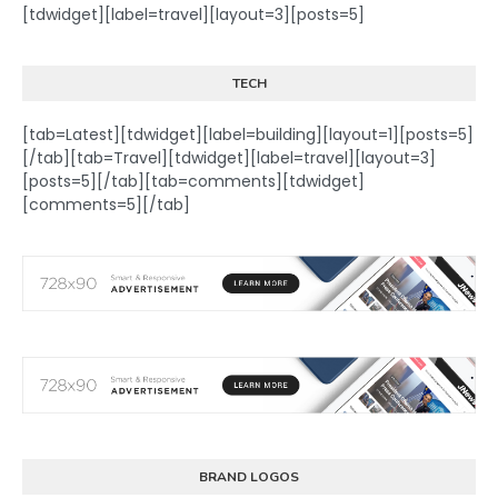
[tdwidget][label=travel][layout=3][posts=5]
TECH
[tab=Latest][tdwidget][label=building][layout=1][posts=5]
[/tab][tab=Travel][tdwidget][label=travel][layout=3]
[posts=5][/tab][tab=comments][tdwidget]
[comments=5][/tab]
BRAND LOGOS