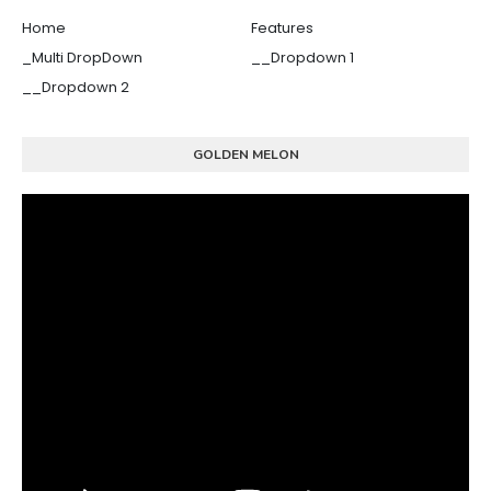
Home
Features
_Multi DropDown
__Dropdown 1
__Dropdown 2
GOLDEN MELON