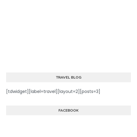
TRAVEL BLOG
[tdwidget][label=travel][layout=2][posts=3]
FACEBOOK