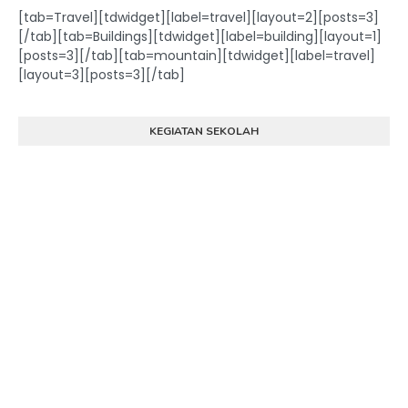
[tab=Travel][tdwidget][label=travel][layout=2][posts=3]
[/tab][tab=Buildings][tdwidget][label=building][layout=1]
[posts=3][/tab][tab=mountain][tdwidget][label=travel]
[layout=3][posts=3][/tab]
KEGIATAN SEKOLAH