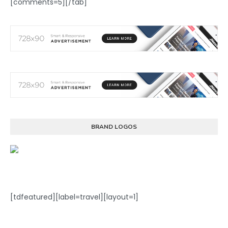
[comments=5][/tab]
BRAND LOGOS
[tdfeatured][label=travel][layout=1]