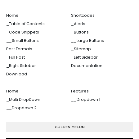
Home
Shortcodes
_Table of Contents
_Alerts
_Code Snippets
_Buttons
__Small Buttons
__Large Buttons
Post Formats
_Sitemap
_Full Post
_Left Sidebar
_Right Sidebar
Documentation
Download
Home
Features
_Multi DropDown
__Dropdown 1
__Dropdown 2
GOLDEN MELON