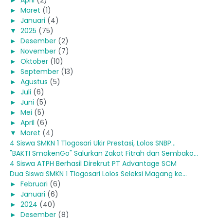
►
April
(2)
►
Maret
(1)
►
Januari
(4)
▼
2025
(75)
►
Desember
(2)
►
November
(7)
►
Oktober
(10)
►
September
(13)
►
Agustus
(5)
►
Juli
(6)
►
Juni
(5)
►
Mei
(5)
►
April
(6)
▼
Maret
(4)
4 Siswa SMKN 1 Tlogosari Ukir Prestasi, Lolos SNBP...
"BAKTI SmakenGo" Salurkan Zakat Fitrah dan Sembako...
4 Siswa ATPH Berhasil Direkrut PT Advantage SCM
Dua Siswa SMKN 1 Tlogosari Lolos Seleksi Magang ke...
►
Februari
(6)
►
Januari
(6)
►
2024
(40)
►
Desember
(8)