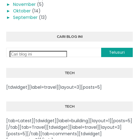
►
November
(5)
►
Oktober
(14)
►
September
(13)
CARI BLOG INI
TECH
[tdwidget][label=travel][layout=3][posts=5]
TECH
[tab=Latest][tdwidget][label=building][layout=1][posts=5]
[/tab][tab=Travel][tdwidget][label=travel][layout=3]
[posts=5][/tab][tab=comments][tdwidget]