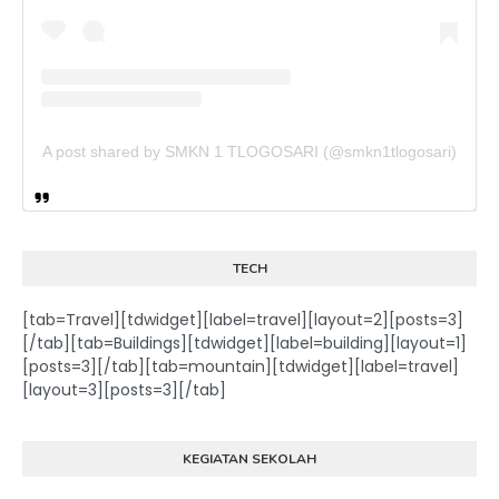
A post shared by SMKN 1 TLOGOSARI (@smkn1tlogosari)
TECH
[tab=Travel][tdwidget][label=travel][layout=2][posts=3]
[/tab][tab=Buildings][tdwidget][label=building][layout=1]
[posts=3][/tab][tab=mountain][tdwidget][label=travel]
[layout=3][posts=3][/tab]
KEGIATAN SEKOLAH