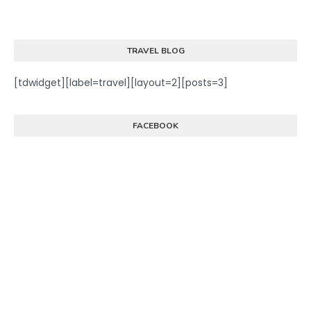
TRAVEL BLOG
[tdwidget][label=travel][layout=2][posts=3]
FACEBOOK