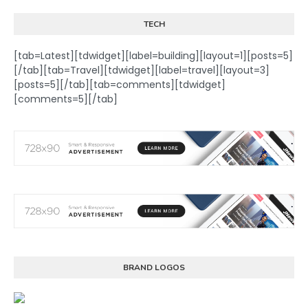
TECH
[tab=Latest][tdwidget][label=building][layout=1][posts=5]
[/tab][tab=Travel][tdwidget][label=travel][layout=3]
[posts=5][/tab][tab=comments][tdwidget]
[comments=5][/tab]
BRAND LOGOS