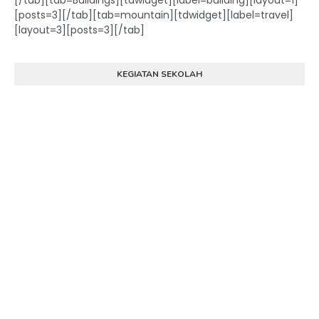
[/tab][tab=Buildings][tdwidget][label=building][layout=1]
[posts=3][/tab][tab=mountain][tdwidget][label=travel]
[layout=3][posts=3][/tab]
KEGIATAN SEKOLAH