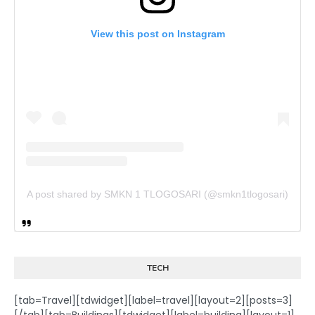
View this post on Instagram
A post shared by SMKN 1 TLOGOSARI (@smkn1tlogosari)
TECH
[tab=Travel][tdwidget][label=travel][layout=2][posts=3]