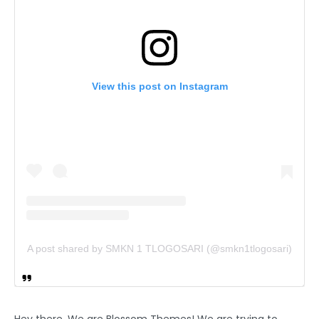
View this post on Instagram
A post shared by SMKN 1 TLOGOSARI (@smkn1tlogosari)
Hey there, We are Blossom Themes! We are trying to