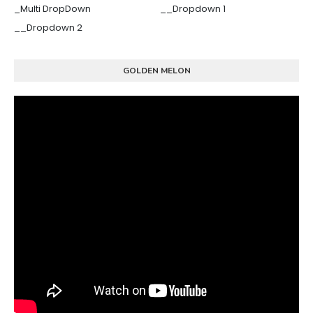
_Multi DropDown
__Dropdown 1
__Dropdown 2
GOLDEN MELON