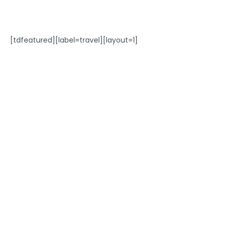
[tdfeatured][label=travel][layout=1]