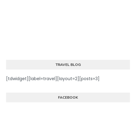
TRAVEL BLOG
[tdwidget][label=travel][layout=2][posts=3]
FACEBOOK