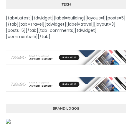
TECH
[tab=Latest][tdwidget][label=building][layout=1][posts=5]
[/tab][tab=Travel][tdwidget][label=travel][layout=3]
[posts=5][/tab][tab=comments][tdwidget]
[comments=5][/tab]
BRAND LOGOS