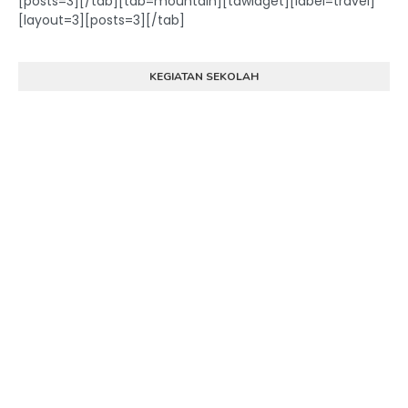
[posts=3][/tab][tab=mountain][tdwidget][label=travel]
[layout=3][posts=3][/tab]
KEGIATAN SEKOLAH