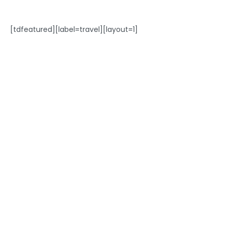
[tdfeatured][label=travel][layout=1]