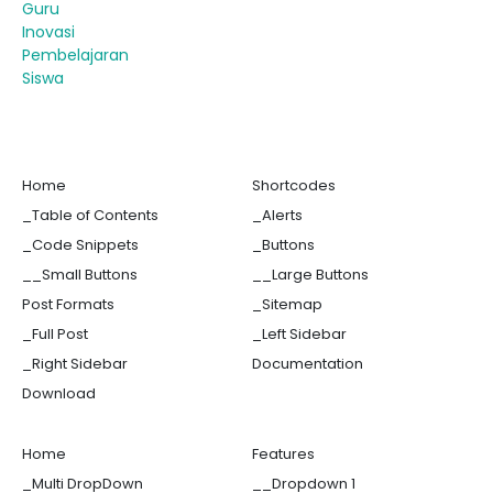
Guru
Inovasi
Pembelajaran
Siswa
Home
Shortcodes
_Table of Contents
_Alerts
_Code Snippets
_Buttons
__Small Buttons
__Large Buttons
Post Formats
_Sitemap
_Full Post
_Left Sidebar
_Right Sidebar
Documentation
Download
Home
Features
_Multi DropDown
__Dropdown 1