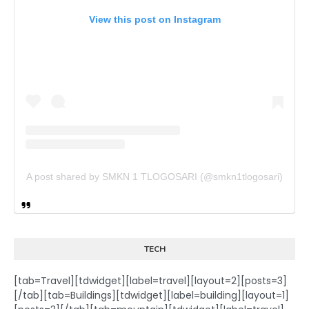
View this post on Instagram
A post shared by SMKN 1 TLOGOSARI (@smkn1tlogosari)
TECH
[tab=Travel][tdwidget][label=travel][layout=2][posts=3]
[/tab][tab=Buildings][tdwidget][label=building][layout=1]