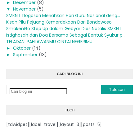
►
Desember
(8)
▼
November
(5)
SMKN 1 Tlogosari Meriahkan Hari Guru Nasional deng...
Kisah Pilu Pejuang Kemerdekaan Dari Bondowoso
SmakenGo Step Up dalam Gebyar Dies Natalis SMKN 1 ...
Istighosah dan Doa Bersama Sebagai Bentuk Syukur p...
TELADANI PAHLAWANMU CINTAI NEGERIMU
►
Oktober
(14)
►
September
(13)
CARI BLOG INI
TECH
[tdwidget][label=travel][layout=3][posts=5]