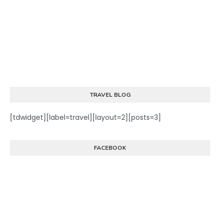
TRAVEL BLOG
[tdwidget][label=travel][layout=2][posts=3]
FACEBOOK